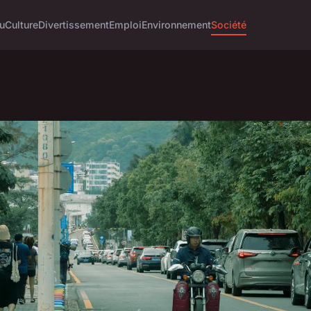
u
Culture
Divertissement
Emploi
Environnement
Société