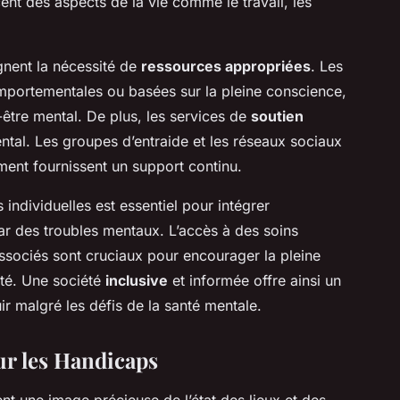
cent des aspects de la vie comme le travail, les
gnent la nécessité de
ressources appropriées
. Les
comportementales ou basées sur la pleine conscience,
-être mental. De plus, les services de
soutien
tal. Les groupes d’entraide et les réseaux sociaux
ment fournissent un support continu.
individuelles est essentiel pour intégrer
ar des troubles mentaux. L’accès à des soins
associés sont cruciaux pour encourager la pleine
été. Une société
inclusive
et informée offre ainsi un
 malgré les défis de la santé mentale.
ur les Handicaps
nt une image précieuse de l’état des lieux et des