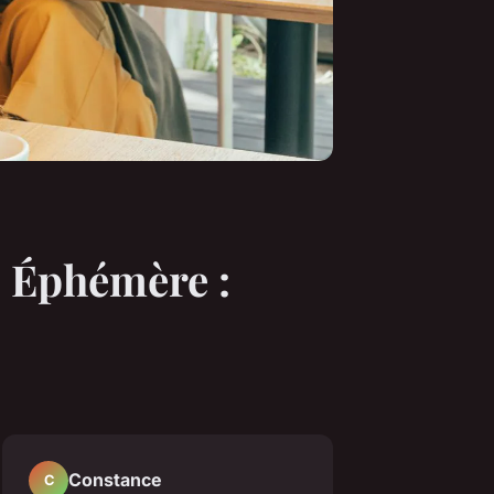
e Éphémère :
Constance
C