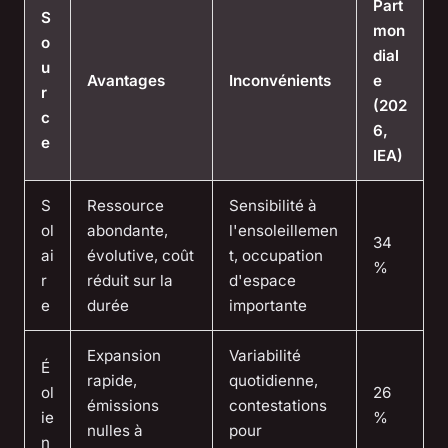
Part
S
mon
o
dial
u
Avantages
Inconvénients
e
r
(202
c
6,
e
IEA)
S
Ressource
Sensibilité à
ol
abondante,
l'ensoleillemen
34
ai
évolutive, coût
t, occupation
%
r
réduit sur la
d'espace
e
durée
importante
Expansion
Variabilité
É
rapide,
quotidienne,
ol
26
émissions
contestations
ie
%
nulles à
pour
n